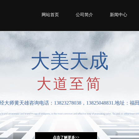
网站首页
公司简介
新闻中心
大美天成
大道至简
黄天雄咨询电话：13823278038，13825048831.地址：
the brand awareness and brand image of weapons, is the most common and effective way of promoting sales. So-and-so advertisement
点击了解更多>>