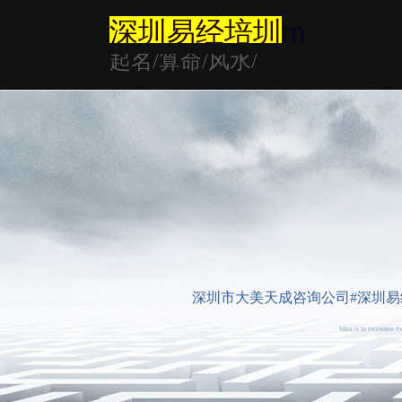
深圳易经培圳
m
起名/算命/风水/
深圳市大美天成咨询公司#深圳易经大师
Idea is to increase 