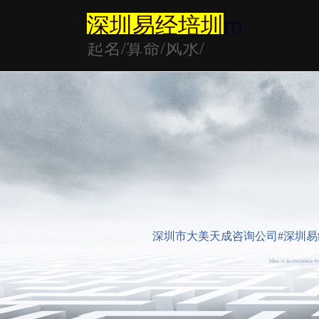
深圳易经培圳
m
起名/算命/风水/
深圳市大美天成咨询公司#深圳易经大师
Idea is to increase 