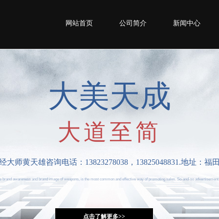
网站首页
公司简介
新闻中心
大美天成
大道至简
黄天雄咨询电话：13823278038，13825048831.地址：
the brand awareness and brand image of weapons, is the most common and effective way of promoting sales. So-and-so advertisement
点击了解更多>>