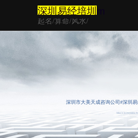
深圳易经培圳
m
起名/算命/风水/
深圳市大美天成咨询公司#深圳易经大师
Idea is to increase 