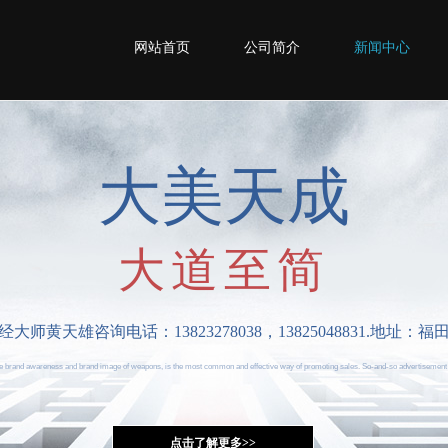
网站首页
公司简介
新闻中心
大美天成
大道至简
黄天雄咨询电话：13823278038，13825048831.地址：
the brand awareness and brand image of weapons, is the most common and effective way of promoting sales. So-and-so advertisement
点击了解更多>>