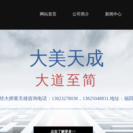
网站首页
公司简介
新闻中心
大美天成
大道至简
黄天雄咨询电话：13823278038，13825048831.地址：
the brand awareness and brand image of weapons, is the most common and effective way of promoting sales. So-and-so advertisement
点击了解更多>>