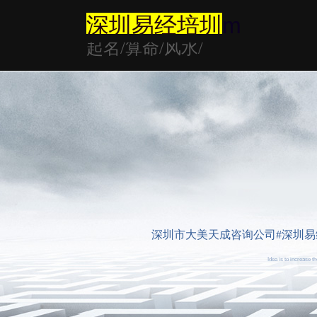
深圳易经培圳
m
起名/算命/风水/
深圳市大美天成咨询公司#深圳易经大师
Idea is to increase 